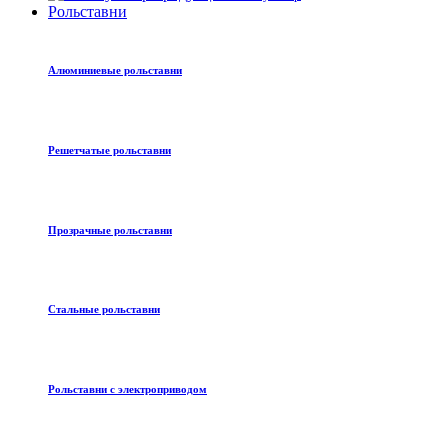
Рольставни
Алюминиевые рольставни
Решетчатые рольставни
Прозрачные рольставни
Стальные рольставни
Рольставни с электроприводом