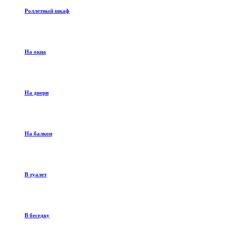
Роллетный шкаф
На окна
На двери
На балкон
В туалет
В беседку