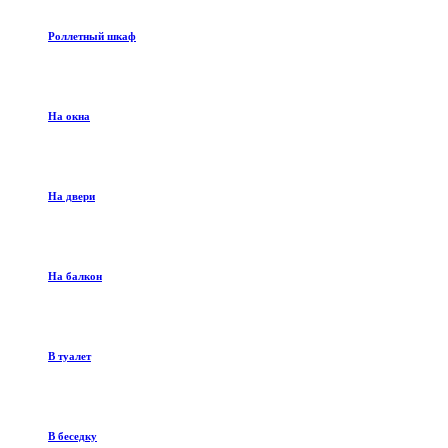
Роллетный шкаф
На окна
На двери
На балкон
В туалет
В беседку