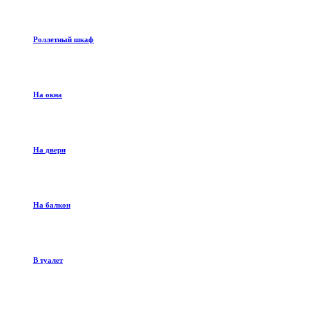
Роллетный шкаф
На окна
На двери
На балкон
В туалет