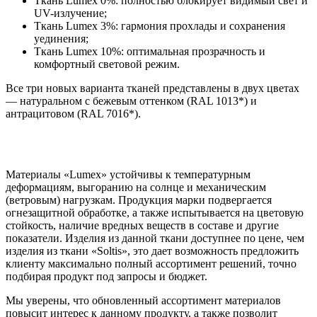
Ткань Lumex 0%: полностью блокирует видимый свет и
UV-излучение;
Ткань Lumex 3%: гармония прохлады и сохранения
уединения;
Ткань Lumex 10%: оптимальная прозрачность и
комфортный световой режим.
Все три новых варианта тканей представлены в двух цветах
— натуральном с бежевым оттенком (RAL 1013*) и
антрацитовом (RAL 7016*).
Материалы «Lumex» устойчивы к температурным
деформациям, выгоранию на солнце и механическим
(ветровым) нагрузкам. Продукция марки подвергается
огнезащитной обработке, а также испытывается на цветовую
стойкость, наличие вредных веществ в составе и другие
показатели. Изделия из данной ткани доступнее по цене, чем
изделия из ткани «Soltis», это дает возможность предложить
клиенту максимально полный ассортимент решений, точно
подбирая продукт под запросы и бюджет.
Мы уверены, что обновленный ассортимент материалов
повысит интерес к данному продукту, а также позволит