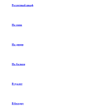
Роллетный шкаф
На окна
На двери
На балкон
В туалет
В беседку