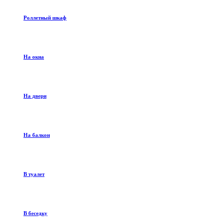
Роллетный шкаф
На окна
На двери
На балкон
В туалет
В беседку